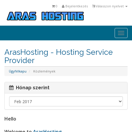
0
Bejelentkezés
Válasszon nyelvet
Togg
navi
ArasHosting - Hosting Service
Provider
Ügyfélkapu
Közlemények
Hónap szerint
Hello
Welcome to
ArasHosting