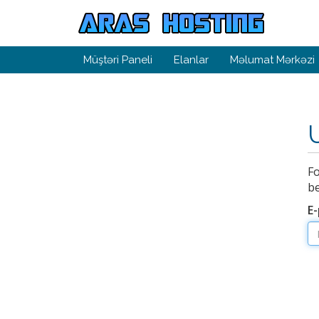
Müştəri Paneli
Elanlar
Məlumat Mərkəzi
Fo
be
E