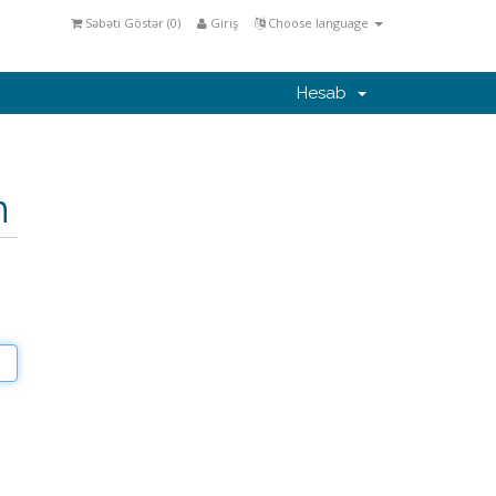
Səbəti Göstər (
0
)
Giriş
Choose language
Hesab
n