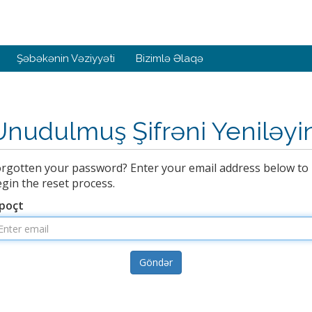
Şəbəkənin Vəziyyəti
Bizimlə Əlaqə
Unudulmuş Şifrəni Yeniləyi
rgotten your password? Enter your email address below to
gin the reset process.
-poçt
Göndər