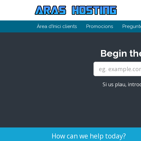
Àrea d'Inici clients
Promocions
Pregunt
Begin th
Si us plau, intro
How can we help today?