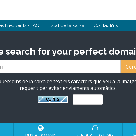
es Freqüents - FAQ
Estat de la xarxa
Contacti'ns
e search for your perfect domai
dueix dins de la caixa de text els caràcters que veu a la imatg
requerit per evitar enviaments automàtics.
BUY A DOMAIN
ORDER HOSTING
M