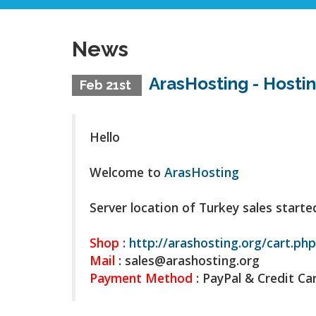
News
ArasHosting - Hostin
Feb 21st
Hello
Welcome to
ArasHosting
Server location of Turkey sales starte
Shop
:
http://arashosting.org/cart.php
Mail
: sales@
arashosting.org
Payment Method
: PayPal & Credit Ca