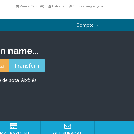
Veure Carro (
0
)
Entrada
Choose language
Compte
n name...
e de sota. Això és
AKE PAYMENT
GET SUPPORT